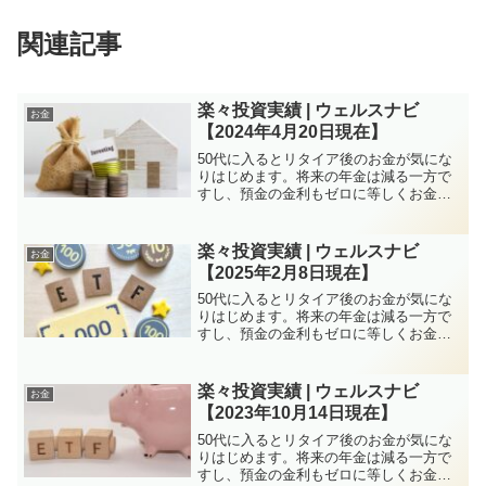
関連記事
楽々投資実績 | ウェルスナビ
お金
【2024年4月20日現在】
50代に入るとリタイア後のお金が気にな
りはじめます。将来の年金は減る一方で
すし、預金の金利もゼロに等しくお金を
増やすのは厳しい状況が続きます。しか
し、特に子育てがひと段落していれば50
代は資産構築にはチャンスと言えます。
楽々投資実績 | ウェルスナビ
お金
株式投資、FXなど方...
【2025年2月8日現在】
50代に入るとリタイア後のお金が気にな
りはじめます。将来の年金は減る一方で
すし、預金の金利もゼロに等しくお金を
増やすのは厳しい状況が続きます。しか
し、特に子育てがひと段落していれば50
代は資産構築にはチャンスと言えます。
楽々投資実績 | ウェルスナビ
お金
株式投資、FXなど方...
【2023年10月14日現在】
50代に入るとリタイア後のお金が気にな
りはじめます。将来の年金は減る一方で
すし、預金の金利もゼロに等しくお金を