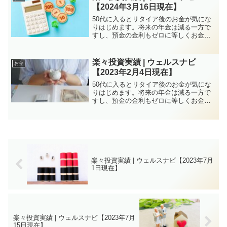
株式投資、FXなど方...
【2024年3月16日現在】
50代に入るとリタイア後のお金が気にな
りはじめます。将来の年金は減る一方で
すし、預金の金利もゼロに等しくお金を
増やすのは厳しい状況が続きます。しか
し、特に子育てがひと段落していれば50
代は資産構築にはチャンスと言えます。
楽々投資実績 | ウェルスナビ
お金
株式投資、FXなど方...
【2023年2月4日現在】
50代に入るとリタイア後のお金が気にな
りはじめます。将来の年金は減る一方で
すし、預金の金利もゼロに等しくお金を
増やすのは厳しい状況が続きます。しか
し、特に子育てがひと段落していれば50
代は資産構築にはチャンスと言えます。
株式投資、FXなど方...
楽々投資実績 | ウェルスナビ【2023年7月
1日現在】
楽々投資実績 | ウェルスナビ【2023年7月
15日現在】