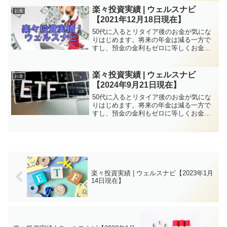
代は資産構築にはチャンスと言えます。
楽々投資実績 | ウェルスナビ
お金
株式投資、FXなど方...
【2021年12月18日現在】
50代に入るとリタイア後のお金が気にな
りはじめます。将来の年金は減る一方で
すし、預金の金利もゼロに等しくお金を
増やすのは厳しい状況が続きます。しか
し、特に子育てがひと段落していれば50
代は資産構築にはチャンスと言えます。
楽々投資実績 | ウェルスナビ
お金
株式投資、FXなど方...
【2024年9月21日現在】
50代に入るとリタイア後のお金が気にな
りはじめます。将来の年金は減る一方で
すし、預金の金利もゼロに等しくお金を
増やすのは厳しい状況が続きます。しか
し、特に子育てがひと段落していれば50
代は資産構築にはチャンスと言えます。
株式投資、FXなど方...
楽々投資実績 | ウェルスナビ【2023年1月
14日現在】