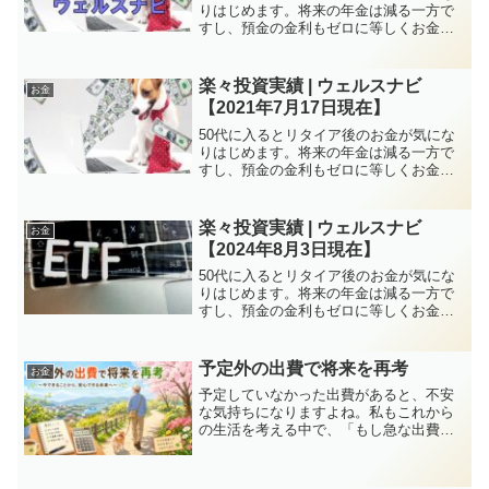
りはじめます。将来の年金は減る一方で
すし、預金の金利もゼロに等しくお金を
増やすのは厳しい状況が続きます。しか
し、特に子育てがひと段落していれば50
代は資産構築にはチャンスと言えます。
楽々投資実績 | ウェルスナビ
お金
株式投資、FXなど方...
【2021年7月17日現在】
50代に入るとリタイア後のお金が気にな
りはじめます。将来の年金は減る一方で
すし、預金の金利もゼロに等しくお金を
増やすのは厳しい状況が続きます。しか
し、特に子育てがひと段落していれば50
代は資産構築にはチャンスと言えます。
楽々投資実績 | ウェルスナビ
お金
株式投資、FXなど方...
【2024年8月3日現在】
50代に入るとリタイア後のお金が気にな
りはじめます。将来の年金は減る一方で
すし、預金の金利もゼロに等しくお金を
増やすのは厳しい状況が続きます。しか
し、特に子育てがひと段落していれば50
代は資産構築にはチャンスと言えます。
予定外の出費で将来を再考
お金
株式投資、FXなど方...
予定していなかった出費があると、不安
な気持ちになりますよね。私もこれから
の生活を考える中で、「もし急な出費が
続いたらどうしよう」と考えることがあ
ります。ですが、こうした出来事は単な
るトラブルではなく、これからの人生を