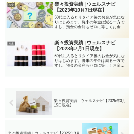
見直すきっかけにもなるの...
楽々投資実績 | ウェルスナビ
お金
【2023年10月7日現在】
50代に入るとリタイア後のお金が気にな
りはじめます。将来の年金は減る一方で
すし、預金の金利もゼロに等しくお金を
増やすのは厳しい状況が続きます。しか
し、特に子育てがひと段落していれば50
代は資産構築にはチャンスと言えます。
楽々投資実績 | ウェルスナビ
お金
株式投資、FXなど方...
【2023年7月1日現在】
50代に入るとリタイア後のお金が気にな
りはじめます。将来の年金は減る一方で
すし、預金の金利もゼロに等しくお金を
増やすのは厳しい状況が続きます。しか
し、特に子育てがひと段落していれば50
代は資産構築にはチャンスと言えます。
株式投資、FXなど方...
楽々投資実績 | ウェルスナビ【2025年3月
15日現在】
楽々投資実績 | ウェルスナビ【2025年3月