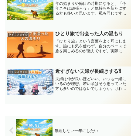
年の始まりや節目の時期になると、「今
年こそは頑張ろう」と気持ちを新たにす
る方も多いと思います。私も同じです。
ただ最近は、がむしゃらに頑張るより
も、「無理をしない」という選択肢がと
ても大切に感じられるようになりまし
た。この一年は、肩の力を少し...
ひとり旅で出会った人の温もり
ライフスタイル
「ひとり旅」という言葉をよく耳にしま
す。誰にも気を使わず、自分のペースで
旅を楽しめるのが魅力ですが、実際に行
ってみると、思いがけない“人の温もり”に
触れることがあります。今日は、私が今
後やってみたい「ひとり旅」で出会った
人たちとの出来事を思...
近すぎない夫婦が長続きする⁈
ライフスタイル
夫婦は仲が良いほどいい、いつも一緒に
いるのが理想。若い頃はそう思っていた
方も多いのではないでしょうか。けれど
年齢を重ね、子育てや仕事が一段落して
くると、「近すぎる関係」がかえって息
苦しく感じることもあります。最近は
「ほどよい距離感」を大切に...
無理しない一年にしたい