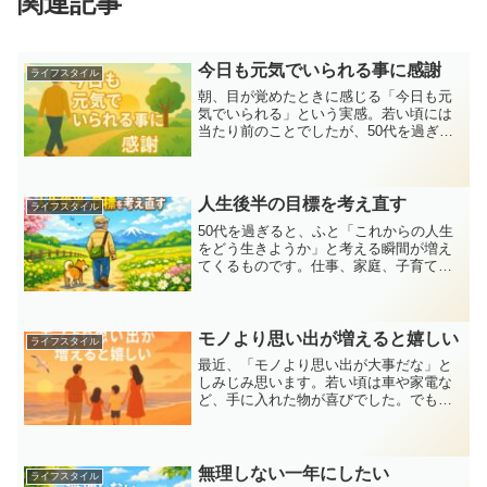
関連記事
今日も元気でいられる事に感謝
ライフスタイル
朝、目が覚めたときに感じる「今日も元
気でいられる」という実感。若い頃には
当たり前のことでしたが、50代を過ぎた
今では、それがどれほどありがたいこと
かを日々感じます。忙しい毎日の中で、
つい見落としがちな「健康のありがた
さ」を改めてかみしめなが...
人生後半の目標を考え直す
ライフスタイル
50代を過ぎると、ふと「これからの人生
をどう生きようか」と考える瞬間が増え
てくるものです。仕事、家庭、子育てな
どに一生懸命取り組んできた人ほど、少
し立ち止まったときに「これから先の目
標は何だろう」と感じるのではないでし
ょうか。若い頃は、出世...
モノより思い出が増えると嬉しい
ライフスタイル
最近、「モノより思い出が大事だな」と
しみじみ思います。若い頃は車や家電な
ど、手に入れた物が喜びでした。でも
今、振り返ると本当に心に残っているの
は「家族と過ごした時間」や「旅先での
感動」。これからの人生は、思い出を増
やす旅にしていきたい──そ...
無理しない一年にしたい
ライフスタイル