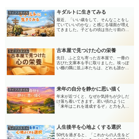
キダルトに生きてみる
ライフスタイル
最近、「いい歳をして、そんなことをし
ていていいのかな」と感じる場面が増え
てきました。子どもの頃は当たり前のよ
うに夢中になっていたことも、大人にな
るにつれて「無駄」「今さら」と自分で
ブレーキをかけてしまいます。でも、人
生の後半に差しかかる今だ...
古本屋で見つけた心の栄養
ライフスタイル
先日、ふと立ち寄った古本屋で、一冊の
古びた文庫本を手に取りました。埃っぽ
い棚の隅に並ぶ本たちは、どれも誰かの
時間を通り抜けてきた“旅人”のよう。ペー
ジをめくるたびに、懐かしい紙の匂いと
ともに、心がじんわり温かくなりまし
た。本というのは不思議...
来年の自分を静かに思い描く
ライフスタイル
年末が近づくと、なぜか気持ちが少しだ
け落ち着いてきます。若い頃のように
「来年はこれを達成するぞ」と力を入れ
るより、最近は「どんな一年を過ごした
いか」を静かに考える時間が増えまし
た。今回は来年の自分を思い描くため
に、今の自分が感じていること、...
人生後半を心地よくする選択
ライフスタイル
50代を過ぎると、「これからの人生をど