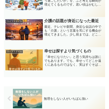
う過ごしたいか」を、ふと考える瞬間が
増えてくるものです。若い頃はがむしゃ
らに働き、家族のため、生活のためと走
り続けてきた方も多いのではないでしょ
うか。これからは、無理を重ねるよりも
「心地よさ」を大切にす...
介護の話題が身近になった最近
ライフスタイル
最近、テレビや新聞、身近な会話の中で
も「介護」という言葉を耳にする機会が
増えてきました。少し前までは、どこか
遠い世界の話だと感じていたのに、気が
つけば友人や知人から「親のことで悩ん
でいる」「将来が心配だ」という声を聞
くようになっています。と...
幸せは探すより気づくもの
ライフスタイル
「幸せになりたい」と思う気持ちは誰に
でもあります。でも、幸せってどこか遠
くにあるものではなく、実はすぐそばに
ある――最近、そんなことを感じるよう
になりました。今日は、“探す幸せ”か
ら“気づく幸せ”へと心が変わっていった、
自分なりの気づきを綴...
無理をしない人がいちばん強い