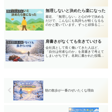
る余裕はなかったかもしれません。しか
し、定年が視野に入り、体力や気力の変
化も感じ始めるこの年代...
無理しないと決めたら楽になった
ライフスタイル
最近、「無理しない」と心の中で決める
だけで、こんなにも気持ちが軽くなるも
のかと驚いています。ずっと頑張ること
が当たり前だと思ってきました。でも、
そろそろ力の抜き方を覚えてもいい頃な
のかもしれません。同じ世代の方にも、
少しでも気持ちが楽になる...
肩書きがなくても生きていける
ライフスタイル
会社員として長く働いてきた人ほど、
「自分は何者なのか」を肩書きで考えて
しまいがちです。名刺に書かれた役職、
会社名、それらは確かに便利でした。で
も、定年や役割の変化が見えてくる50代
以降、「肩書きがなくなったら自分には
何が残るのだろう」と不安...
朝の散歩が一番のぜいたくな理由