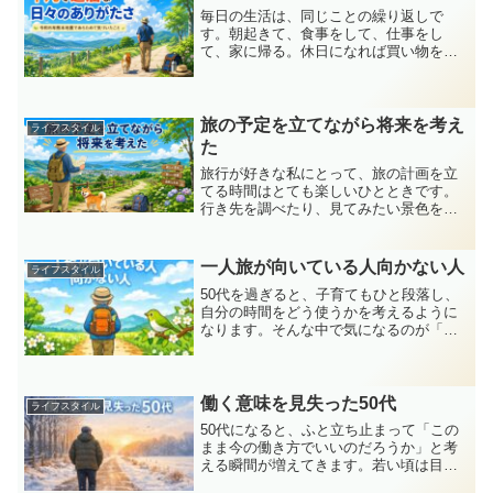
毎日の生活は、同じことの繰り返しで
す。朝起きて、食事をして、仕事をし
て、家に帰る。休日になれば買い物をし
たり、テレビを見たり、少し遠くへ出か
けたりする。そんな何気ない毎日を、
「平凡で退屈だな」と感じることはない
でしょうか。私も、これからの人...
旅の予定を立てながら将来を考え
ライフスタイル
た
旅行が好きな私にとって、旅の計画を立
てる時間はとても楽しいひとときです。
行き先を調べたり、見てみたい景色を探
したり、美味しそうな食べ物を見つけた
りしていると、自然と気持ちが前向きに
なります。最近は旅の予定を考えなが
一人旅が向いている人向かない人
ライフスタイル
ら、これから先の人生につい...
50代を過ぎると、子育てもひと段落し、
自分の時間をどう使うかを考えるように
なります。そんな中で気になるのが「一
人旅」です。自由で気楽そうに見える一
人旅ですが、実は向き不向きがありま
す。私は一人旅が大好きです。今回は、
一人旅が向いている人、向...
働く意味を見失った50代
ライフスタイル
50代になると、ふと立ち止まって「この
まま今の働き方でいいのだろうか」と考
える瞬間が増えてきます。若い頃は目の
前の仕事に必死で、働く意味を深く考え