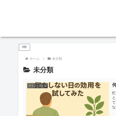
PR
ホーム
未分類
未分類
ライフスタイル
忙
と
て
な