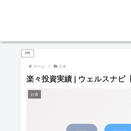
PR
ホーム
お金
楽々投資実績 | ウェルスナビ【
お金