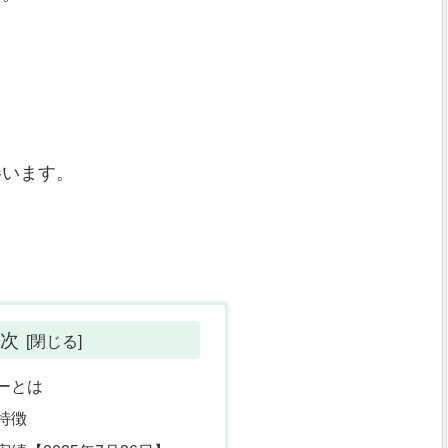
し
。
伴います。
。
次
ーとは
特徴