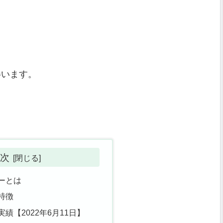
し
。
伴います。
。
次
ーとは
特徴
績【2022年6月11日】