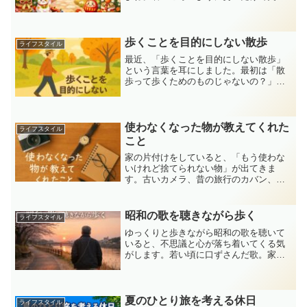
走るのではなく、今の自分の体や気持ち
に耳を傾けながら、無理のない生き方を
選ぶ、そんな一年にしてみようと思って
います。今回は今年の生き...
歩くことを目的にしない散歩
ライフスタイル
最近、「歩くことを目的にしない散歩」
という言葉を耳にしました。最初は「散
歩って歩くためのものじゃないの？」と
思いましたが、よく考えると、この考え
方こそ今の自分にぴったりかもしれませ
ん。健康のため、運動のためと気負うの
ではなく、もっと自由に、...
使わなくなった物が教えてくれた
ライフスタイル
こと
家の片付けをしていると、「もう使わな
いけれど捨てられない物」が出てきま
す。古いカメラ、昔の旅行のカバン、壊
れた腕時計…。それらを手に取ると、ど
こか懐かしく、少し切ない気持ちになり
ます。そんな「使わなくなった物」たち
昭和の歌を聴きながら歩く
ライフスタイル
を通して、最近感じたことを...
ゆっくりと歩きながら昭和の歌を聴いて
いると、不思議と心が落ち着いてくる気
がします。若い頃に口ずさんだ歌。家族
でテレビを囲みながら聴いた歌。仕事に
追われていた頃、車の中で流れていた
歌。最近は健康のために歩こうと思うこ
とが増えてきました。せっか...
夏のひとり旅を考える休日
ライフスタイル