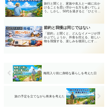
旅行と聞くと、家族や友人と一緒に出か
けることを思い浮かべる方も多いでしょ
う。しかし、50代を過ぎると「ひとりで
気ままに旅をしてみたい」と考える時間
が増えてくるものです。私も、いつか夏
のひとり旅に出かけてみようと思うこと
があります。誰かと予定...
節約と我慢は同じではない
ライフスタイル
「節約」と聞くと、どんなイメージが浮
かぶでしょうか。外食を控える、欲しい
物を我慢する、楽しみを後回しにす
る……。そんな少し苦しい印象を持って
いる方も多いかもしれません。けれど、
節約と我慢は本当に同じなのでしょう
か。私は最近、「節約＝苦しいも...
梅雨入り前に身軽な暮らしを考えた日
旅の予定を立てながら将来を考えた