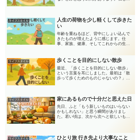
近、老後の人生設計を考える中で、あえ
て「予定を空白にする日」を作ってみよ
うと思うようになりました。50代を過ぎ
ると、忙しさよりも心のゆ...
人生の荷物を少し軽くして歩きた
ライフスタイル
い
年齢を重ねるほど、背中にしょい込んで
きたものが増えたように感じます。仕
事、家族、健康、そしてこれからの生
活。どれも大切ですが、時々ふと、「も
う少し軽やかに歩けたらいいのにな」と
思うことがあります。今日はそんな気持
歩くことを目的にしない散歩
ライフスタイル
ちをまとめてみました。私自身...
最近、「歩くことを目的にしない散歩」
という言葉を耳にしました。最初は「散
歩って歩くためのものじゃないの？」と
思いましたが、よく考えると、この考え
方こそ今の自分にぴったりかもしれませ
ん。健康のため、運動のためと気負うの
ではなく、もっと自由に、...
家にあるもので十分だと思えた日
ライフスタイル
先日、ふと「もう新しいものはいらない
かもしれない」と思う瞬間がありまし
た。若い頃は、次から次へと欲しいもの
が出てきましたが、50代を過ぎてからは
少し感覚が変わってきたように思いま
す。家の中を見渡したとき、「これでい
いのだ」と心の中でつぶやき...
ひとり旅 行き先より大事なこと
ライフスタイル