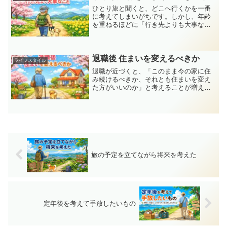
ひとり旅と聞くと、どこへ行くかを一番
に考えてしまいがちです。しかし、年齢
を重ねるほどに「行き先よりも大事なこ
と」があるのではないかと感じるように
なりました。忙しい日常から少し離れ、
自分と向き合う時間を持つこと。それこ
そが、ひとり旅の本当の価...
退職後 住まいを変えるべきか
ライフスタイル
退職が近づくと、「このまま今の家に住
み続けるべきか、それとも住まいを変え
た方がいいのか」と考えることが増えて
きますよね。長年暮らした家には思い出
が詰まっていますが、これからの生活に
本当に合っているのかは別の話です。私
もこれからの人生を考える...
旅の予定を立てながら将来を考えた
定年後を考えて手放したいもの